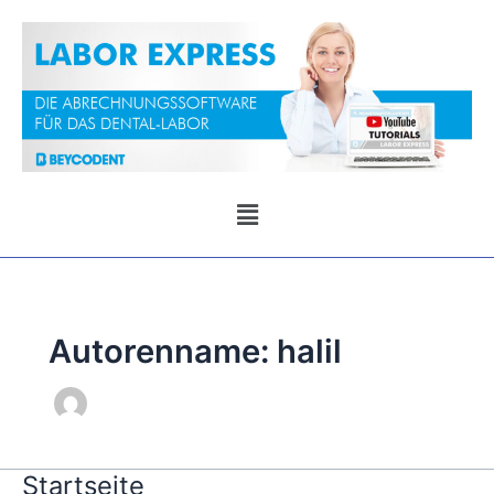
Zum
Inhalt
springen
Menü
Autorenname: halil
Startseite
Startseite